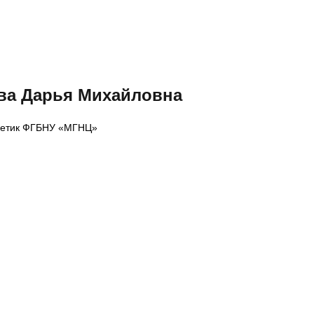
ва Дарья Михайловна
нетик ФГБНУ «МГНЦ»